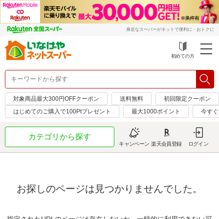
身近なスーパーがネットで便利に・おトクに
初めての方
対象商品最大300円OFFクーポン
送料無料
初回限定クーポン
はじめてのご購入で100Ptプレゼント
最大1000ポイント
今すぐ
カテゴリから探す
キャンペーン
楽天会員登録
ログイン
お探しのページは見つかりませんでした。
指定されたURLのページは存在しないか、一時的に利用できない可