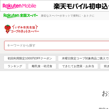
身近なスーパーがネットで便利に・おトクに
初回利用限定1000円OFFクーポン
木曜日限定コープ対象商品ご購入で
ランキング
離乳食・幼児食
できたてお惣菜・お弁当
焼
お