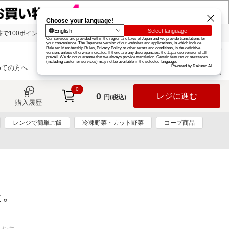
で100ポイント!
楽天グループ
カード
楽天市場
お知らせ
ヘルプ
楽天会員登録
ログイン
めての方へ
0
0
レジに進む
円(税込)
購入履歴
レンジで簡単ご飯
冷凍野菜・カット野菜
コープ商品
た。