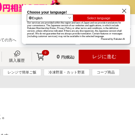
楽天グループ
カード
楽天市場
お知らせ
ヘルプ
楽天会員登録
ログイン
めての方へ
0
0
レジに進む
円(税込)
購入履歴
レンジで簡単ご飯
冷凍野菜・カット野菜
コープ商品
た。