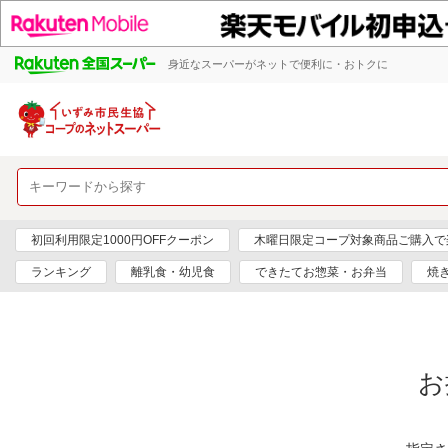
身近なスーパーがネットで便利に・おトクに
初回利用限定1000円OFFクーポン
木曜日限定コープ対象商品ご購入で
ランキング
離乳食・幼児食
できたてお惣菜・お弁当
焼
お