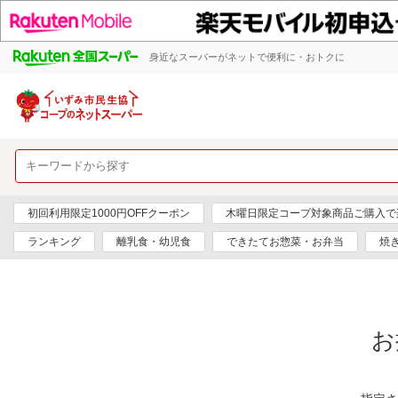
身近なスーパーがネットで便利に・おトクに
初回利用限定1000円OFFクーポン
木曜日限定コープ対象商品ご購入で
ランキング
離乳食・幼児食
できたてお惣菜・お弁当
焼
お