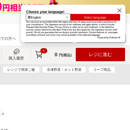
楽天グループ
カード
楽天市場
お知らせ
ヘルプ
楽天会員登録
ログイン
めての方へ
0
0
レジに進む
円(税込)
購入履歴
レンジで簡単ご飯
冷凍野菜・カット野菜
コープ商品
た。