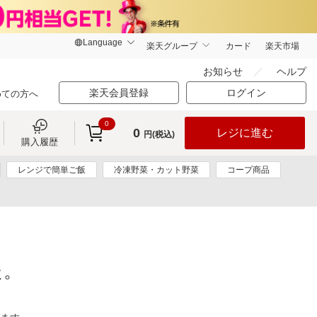
楽天グループ
カード
楽天市場
お知らせ
ヘルプ
楽天会員登録
ログイン
めての方へ
0
0
レジに進む
円(税込)
購入履歴
レンジで簡単ご飯
冷凍野菜・カット野菜
コープ商品
た。