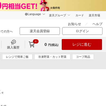
楽天グループ
カード
楽天市場
お知らせ
ヘルプ
楽天会員登録
ログイン
めての方へ
0
0
レジに進む
円(税込)
購入履歴
レンジで簡単ご飯
冷凍野菜・カット野菜
コープ商品
た。