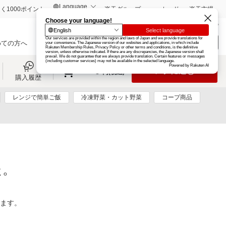
く1000ポイント
楽天グループ
カード
楽天市場
お知らせ
ヘルプ
楽天会員登録
ログイン
めての方へ
0
0
レジに進む
円(税込)
購入履歴
レンジで簡単ご飯
冷凍野菜・カット野菜
コープ商品
た。
ります。