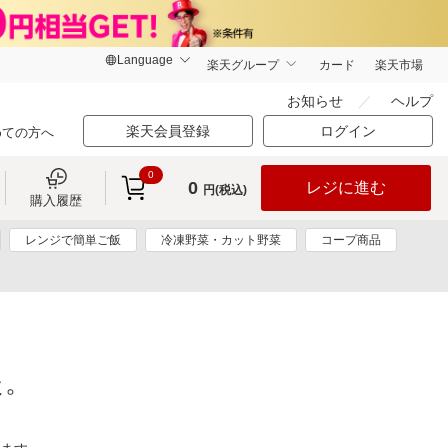
楽天グループ
カード
楽天市場
お知らせ
ヘルプ
楽天会員登録
ログイン
めての方へ
0
0
レジに進む
円(税込)
購入履歴
レンジで簡単ご飯
冷凍野菜・カット野菜
コープ商品
た。