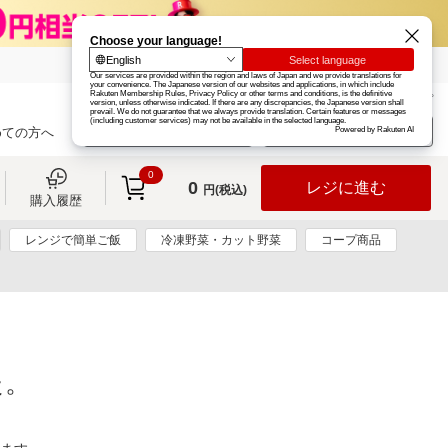
楽天グループ
カード
楽天市場
お知らせ
ヘルプ
楽天会員登録
ログイン
めての方へ
0
0
レジに進む
円(税込)
購入履歴
レンジで簡単ご飯
冷凍野菜・カット野菜
コープ商品
た。