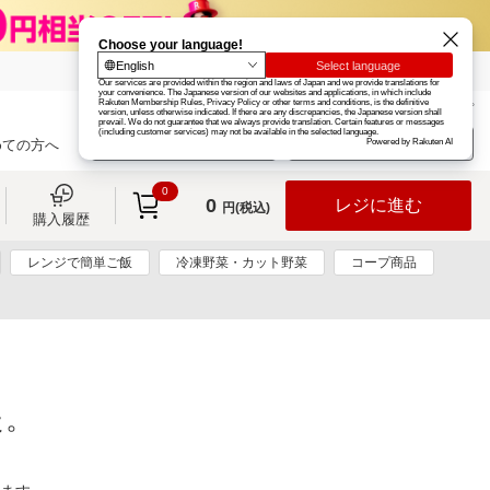
楽天グループ
カード
楽天市場
お知らせ
ヘルプ
楽天会員登録
ログイン
めての方へ
0
0
レジに進む
円(税込)
購入履歴
レンジで簡単ご飯
冷凍野菜・カット野菜
コープ商品
た。