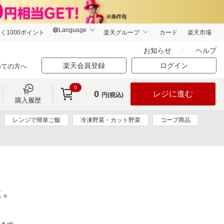
く1000ポイント
楽天グループ
カード
楽天市場
お知らせ
ヘルプ
楽天会員登録
ログイン
めての方へ
0
0
レジに進む
円(税込)
購入履歴
レンジで簡単ご飯
冷凍野菜・カット野菜
コープ商品
た。