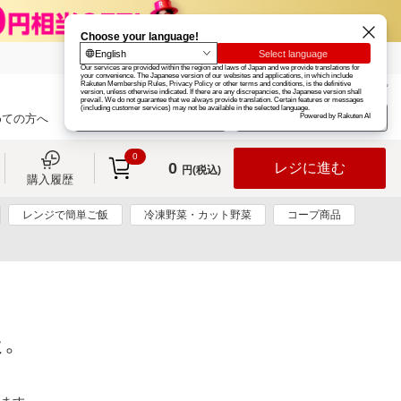
楽天グループ
カード
楽天市場
お知らせ
ヘルプ
楽天会員登録
ログイン
めての方へ
0
0
レジに進む
円(税込)
購入履歴
レンジで簡単ご飯
冷凍野菜・カット野菜
コープ商品
た。