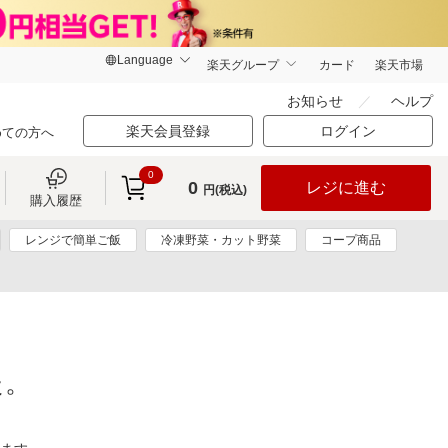
楽天グループ
カード
楽天市場
お知らせ
ヘルプ
楽天会員登録
ログイン
めての方へ
0
0
レジに進む
円(税込)
購入履歴
レンジで簡単ご飯
冷凍野菜・カット野菜
コープ商品
た。