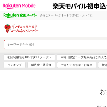
身近なスーパーがネットで便利に・おトクに
初回利用限定1000円OFFクーポン
木曜日限定コープ対象商品ご購入で
ランキング
離乳食・幼児食
できたてお惣菜・お弁当
焼
お