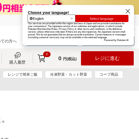
楽天グループ
カード
楽天市場
お知らせ
ヘルプ
楽天会員登録
ログイン
めての方へ
0
0
レジに進む
円(税込)
購入履歴
レンジで簡単ご飯
冷凍野菜・カット野菜
コープ商品
た。