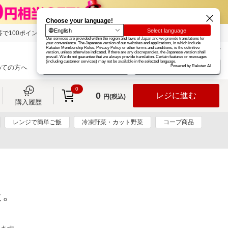
で100ポイント!
楽天グループ
カード
楽天市場
お知らせ
ヘルプ
楽天会員登録
ログイン
めての方へ
0
0
レジに進む
円(税込)
購入履歴
レンジで簡単ご飯
冷凍野菜・カット野菜
コープ商品
た。