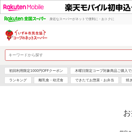
身近なスーパーがネットで便利に・おトクに
初回利用限定1000円OFFクーポン
木曜日限定コープ対象商品ご購入で
ランキング
離乳食・幼児食
できたてお惣菜・お弁当
焼
お