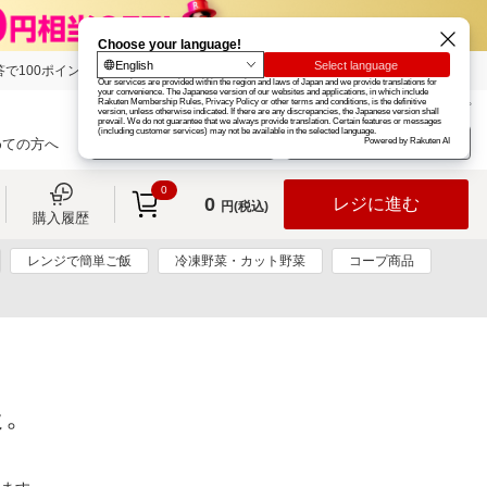
で100ポイント!
楽天グループ
カード
楽天市場
お知らせ
ヘルプ
楽天会員登録
ログイン
めての方へ
0
0
レジに進む
円(税込)
購入履歴
レンジで簡単ご飯
冷凍野菜・カット野菜
コープ商品
た。