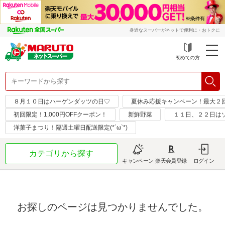
身近なスーパーがネットで便利に・おトクに
初めての方
８月１０日はハーゲンダッツの日♡
夏休み応援キャンペーン！最大２
初回限定！1,000円OFFクーポン！
新鮮野菜
１１日、２２日は
洋菓子まつり！隔週土曜日配送限定(*´ω`*)
カテゴリから探す
キャンペーン
楽天会員登録
ログイン
お探しのページは見つかりませんでした。