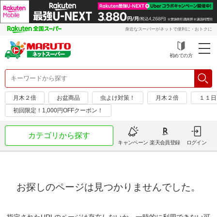
身近なスーパーがネットで便利に・おトクに
初めての方
月木２倍
お盆商品
虫よけ対策！
月木２倍
１１日
初回限定！1,000円OFFクーポン！
カテゴリから探す
キャンペーン
楽天会員登録
ログイン
お探しのページは見つかりませんでした。
指定されたURLのページは存在しないか、一時的に利用できない可