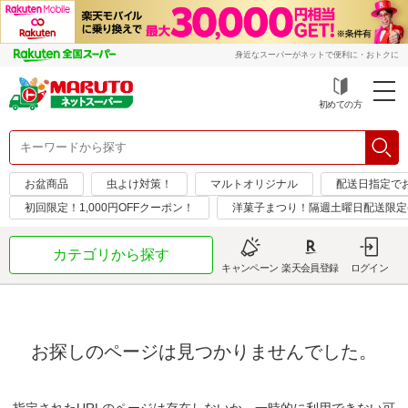
身近なスーパーがネットで便利に・おトクに
初めての方
お盆商品
虫よけ対策！
マルトオリジナル
配送日指定で
初回限定！1,000円OFFクーポン！
洋菓子まつり！隔週土曜日配送限定(*´
カテゴリから探す
キャンペーン
楽天会員登録
ログイン
お探しのページは見つかりませんでした。
指定されたURLのページは存在しないか、一時的に利用できない可