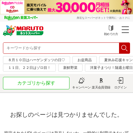
身近なスーパーがネットで便利に・おトクに
初めての方
８月１０日はハーゲンダッツの日♡
お盆商品
夏休み応援キャン
１１日、２２日はゾロ目！
新鮮野菜
洋菓子まつり！隔週土曜日配送
カテゴリから探す
キャンペーン
楽天会員登録
ログイン
お探しのページは見つかりませんでした。
指定されたURLのページは存在しないか、一時的に利用できない可