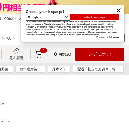
で100ポイント!
楽天グループ
カード
楽天市場
お知らせ
ヘルプ
楽天会員登録
ログイン
めての方へ
0
0
レジに進む
円(税込)
購入履歴
鮮野菜
熱中症対策！
月木２倍
配送日指定でお得ネッ得！
た。
ります。