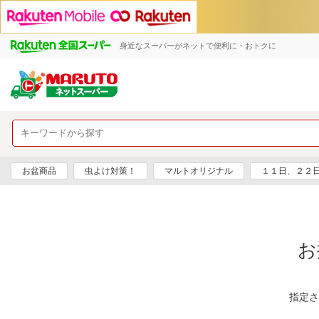
身近なスーパーがネットで便利に・おトクに
お盆商品
虫よけ対策！
マルトオリジナル
１１日、２２
お
指定さ