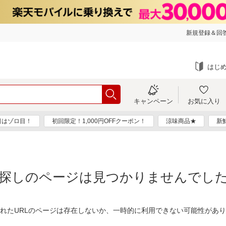
新規登録＆回答
はじ
キャンペーン
お気に入り
日はゾロ目！
初回限定！1,000円OFFクーポン！
涼味商品★
新
探しのページは見つかりませんでし
れたURLのページは存在しないか、一時的に利用できない可能性があ