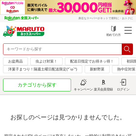
身近なスーパーがネットで便利に・おトクに
初めての方
お盆商品
虫よけ対策！
配送日指定でお得ネッ得！
初回限
洋菓子まつり！隔週土曜日配送限定(*´ω`*)
新鮮野菜
熱中症対策
カテゴリから探す
キャンペーン
楽天会員登録
ログイン
お探しのページは見つかりませんでした。
指定されたURLのページは存在しないか、一時的に利用できない可