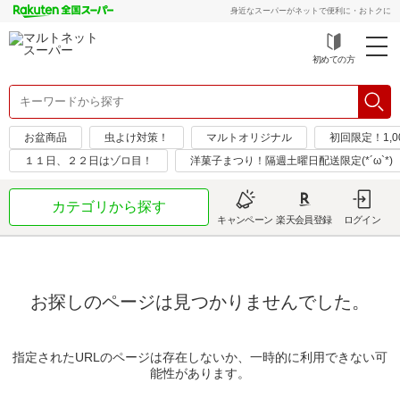
身近なスーパーがネットで便利に・おトクに
初めての方
お盆商品
虫よけ対策！
マルトオリジナル
初回限定！1,0
１１日、２２日はゾロ目！
洋菓子まつり！隔週土曜日配送限定(*´ω`*)
カテゴリから探す
キャンペーン
楽天会員登録
ログイン
お探しのページは見つかりませんでした。
指定されたURLのページは存在しないか、一時的に利用できない可
能性があります。