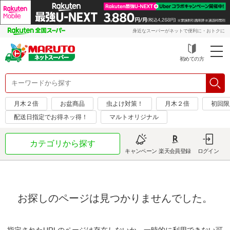
身近なスーパーがネットで便利に・おトクに
初めての方
月木２倍
お盆商品
虫よけ対策！
月木２倍
初回限
配送日指定でお得ネッ得！
マルトオリジナル
カテゴリから探す
キャンペーン
楽天会員登録
ログイン
お探しのページは見つかりませんでした。
指定されたURLのページは存在しないか、一時的に利用できない可