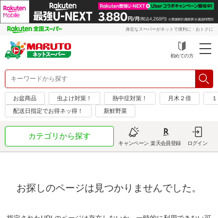
身近なスーパーがネットで便利に・おトクに
初めての方
お盆商品
虫よけ対策！
熱中症対策！
月木２倍
１
配送日指定でお得ネッ得！
新鮮野菜
カテゴリから探す
キャンペーン
楽天会員登録
ログイン
お探しのページは見つかりませんでした。
指定されたURLのページは存在しないか、一時的に利用できない可