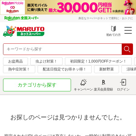
身近なスーパーがネットで便利に・おトクに
初めての方
お盆商品
虫よけ対策！
初回限定！1,000円OFFクーポン！
熱中症対策！
配送日指定でお得ネッ得！
新鮮野菜
涼味
カテゴリから探す
キャンペーン
楽天会員登録
ログイン
お探しのページは見つかりませんでした。
指定されたURLのページは存在しないか、一時的に利用できない可