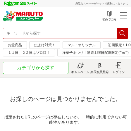
身近なスーパーがネットで便利に・おトクに
初めての方
お盆商品
虫よけ対策！
マルトオリジナル
初回限定！1,0
１１日、２２日はゾロ目！
洋菓子まつり！隔週土曜日配送限定(*´ω`*)
カテゴリから探す
キャンペーン
楽天会員登録
ログイン
お探しのページは見つかりませんでした。
指定されたURLのページは存在しないか、一時的に利用できない可
能性があります。