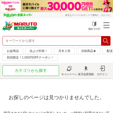
身近なスーパーがネットで便利に・おトクに
初めての方
お盆商品
虫よけ対策！
月木２倍
涼味商品★
配送
初回限定！1,000円OFFクーポン！
カテゴリから探す
キャンペーン
楽天会員登録
ログイン
お探しのページは見つかりませんでした。
指定されたURLのページは存在しないか、一時的に利用できない可