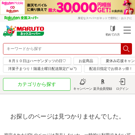
身近なスーパーがネットで便利に・おトクに
初めての方
８月１０日はハーゲンダッツの日♡
お盆商品
夏休み応援キャン
洋菓子まつり！隔週土曜日配送限定(*´ω`*)
配送日指定でお得ネッ得！
カテゴリから探す
キャンペーン
楽天会員登録
ログイン
お探しのページは見つかりませんでした。
指定されたURLのページは存在しないか、一時的に利用できない可