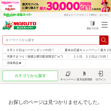
身近なスーパーがネットで便利に・おトクに
初めての方
８月１０日はハーゲンダッツの日♡
夏休み応援キャンペーン！最大２
洋菓子まつり！隔週土曜日配送限定(*´ω`*)
１１日、２２日はゾロ目！
涼味商品★
カテゴリから探す
キャンペーン
楽天会員登録
ログイン
お探しのページは見つかりませんでした。