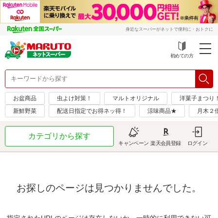
身近なスーパーがネットで便利に・おトクに
初めての方
お盆商品
虫よけ対策！
マルトオリジナル
洋菓子まつり！隔
新鮮野菜
配送日指定でお得ネッ得！
涼味商品★
月木２
カテゴリから探す
キャンペーン
楽天会員登録
ログイン
お探しのページは見つかりませんでした。
指定されたURLのページは存在しないか、一時的に利用できない可