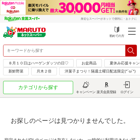
身近なスーパーがネットで便利に・おトクに
初めての方
８月１０日はハーゲンダッツの日♡
お盆商品
夏休み応援キャン
新鮮野菜
月木２倍
洋菓子まつり！隔週土曜日配送限定(*´ω`*)
カテゴリから探す
キャンペーン
楽天会員登録
ログイン
お探しのページは見つかりませんでした。
指定されたURLのページは存在しないか、一時的に利用できない可