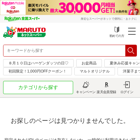
身近なスーパーがネットで便利に・おトクに
初めての方
８月１０日はハーゲンダッツの日♡
お盆商品
夏休み応援キャン
初回限定！1,000円OFFクーポン！
マルトオリジナル
洋菓子まつ
カテゴリから探す
キャンペーン
楽天会員登録
ログイン
お探しのページは見つかりませんでした。
指定されたURLのページは存在しないか、一時的に利用できない可