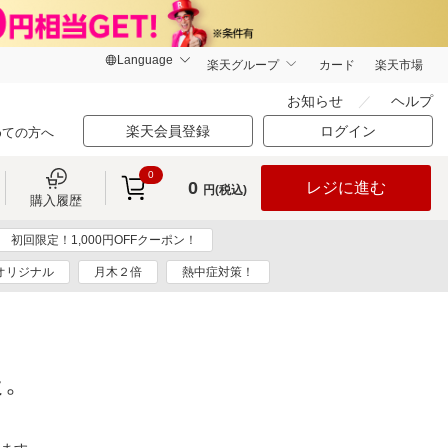
楽天グループ
カード
楽天市場
お知らせ
ヘルプ
楽天会員登録
ログイン
めての方へ
0
0
レジに進む
円(税込)
購入履歴
初回限定！1,000円OFFクーポン！
オリジナル
月木２倍
熱中症対策！
た。