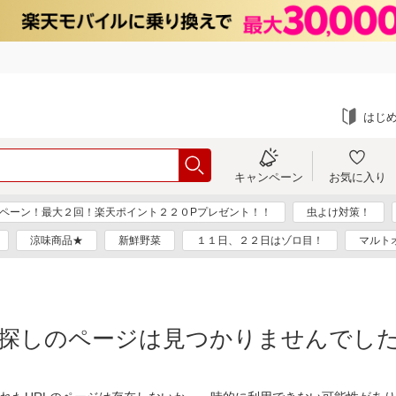
はじ
キャンペーン
お気に入り
ペーン！最大２回！楽天ポイント２２０Pプレゼント！！
虫よけ対策！
涼味商品★
新鮮野菜
１１日、２２日はゾロ目！
マルト
探しのページは見つかりませんでし