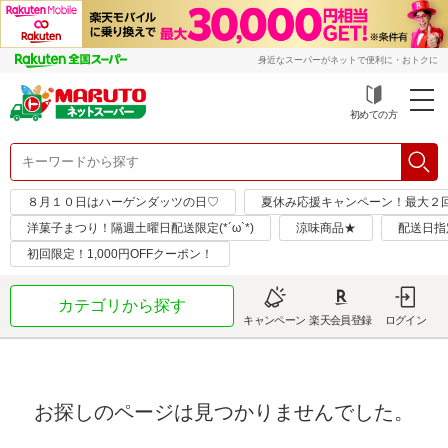
身近なスーパーがネットで便利に・おトクに
初めての方
８月１０日はハーゲンダッツの日♡
夏休み応援キャンペーン！最大２
洋菓子まつり！隔週土曜日配送限定(*´ω`*)
涼味商品★
配送日指
初回限定！1,000円OFFクーポン！
カテゴリから探す
キャンペーン
楽天会員登録
ログイン
お探しのページは見つかりませんでした。