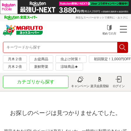
身近なスーパーがネットで便利に・おトクに
初めての方
月木２倍
お盆商品
虫よけ対策！
初回限定！1,000円O
月木２倍
新鮮野菜
涼味商品★
カテゴリから探す
キャンペーン
楽天会員登録
ログイン
お探しのページは見つかりませんでした。
指定されたURLのページは存在しないか、一時的に利用できない可