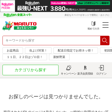
身近なスーパーがネットで便利に・おトクに
初めての方
お盆商品
虫よけ対策！
配送日指定でお得ネッ得！
初回限
１１日、２２日はゾロ目！
新鮮野菜
カテゴリから探す
キャンペーン
楽天会員登録
ログイン
お探しのページは見つかりませんでした。
指定されたURLのページは存在しないか、一時的に利用できない可