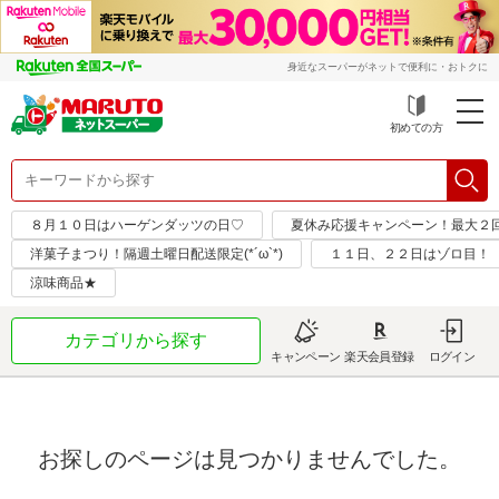
身近なスーパーがネットで便利に・おトクに
初めての方
８月１０日はハーゲンダッツの日♡
夏休み応援キャンペーン！最大２
洋菓子まつり！隔週土曜日配送限定(*´ω`*)
１１日、２２日はゾロ目！
涼味商品★
カテゴリから探す
キャンペーン
楽天会員登録
ログイン
お探しのページは見つかりませんでした。