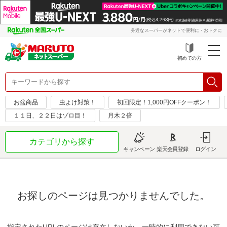
身近なスーパーがネットで便利に・おトクに
初めての方
お盆商品
虫よけ対策！
初回限定！1,000円OFFクーポン！
１１日、２２日はゾロ目！
月木２倍
カテゴリから探す
キャンペーン
楽天会員登録
ログイン
お探しのページは見つかりませんでした。
指定されたURLのページは存在しないか、一時的に利用できない可