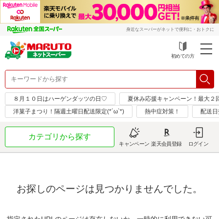
身近なスーパーがネットで便利に・おトクに
初めての方
８月１０日はハーゲンダッツの日♡
夏休み応援キャンペーン！最大２
洋菓子まつり！隔週土曜日配送限定(*´ω`*)
熱中症対策！
配送日
カテゴリから探す
キャンペーン
楽天会員登録
ログイン
お探しのページは見つかりませんでした。
指定されたURLのページは存在しないか、一時的に利用できない可