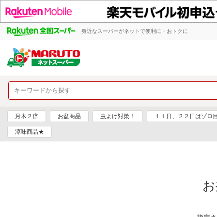
身近なスーパーがネットで便利に・おトクに
月木２倍
お盆商品
虫よけ対策！
１１日、２２日はゾロ
涼味商品★
お