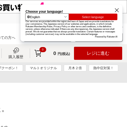
楽天グループ
カード
楽天市場
お知らせ
ヘルプ
楽天会員登録
ログイン
めての方へ
0
0
レジに進む
円(税込)
購入履歴
FFクーポン！
マルトオリジナル
月木２倍
熱中症対策！
た。