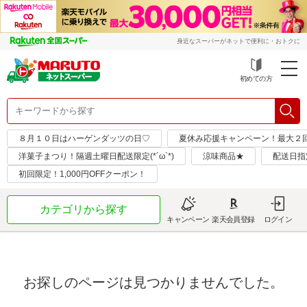
身近なスーパーがネットで便利に・おトクに
初めての方
８月１０日はハーゲンダッツの日♡
夏休み応援キャンペーン！最大２
洋菓子まつり！隔週土曜日配送限定(*´ω`*)
涼味商品★
配送日指
初回限定！1,000円OFFクーポン！
カテゴリから探す
キャンペーン
楽天会員登録
ログイン
お探しのページは見つかりませんでした。