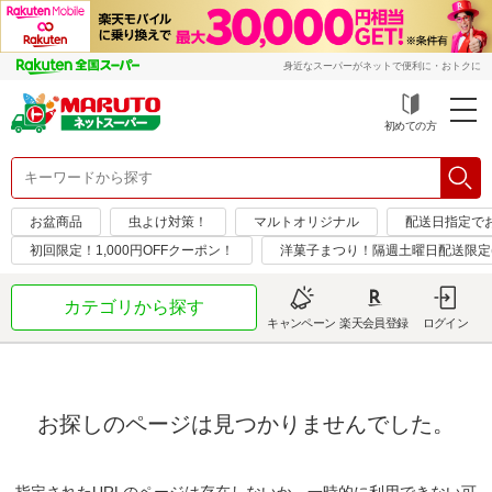
身近なスーパーがネットで便利に・おトクに
初めての方
お盆商品
虫よけ対策！
マルトオリジナル
配送日指定で
初回限定！1,000円OFFクーポン！
洋菓子まつり！隔週土曜日配送限定(*´
カテゴリから探す
キャンペーン
楽天会員登録
ログイン
お探しのページは見つかりませんでした。
指定されたURLのページは存在しないか、一時的に利用できない可