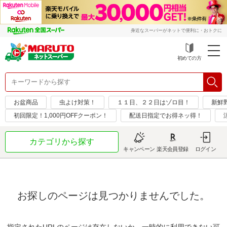
身近なスーパーがネットで便利に・おトクに
初めての方
お盆商品
虫よけ対策！
１１日、２２日はゾロ目！
新鮮
初回限定！1,000円OFFクーポン！
配送日指定でお得ネッ得！
カテゴリから探す
キャンペーン
楽天会員登録
ログイン
お探しのページは見つかりませんでした。
指定されたURLのページは存在しないか、一時的に利用できない可