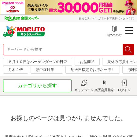
身近なスーパーがネットで便利に・おトクに
初めての方
８月１０日はハーゲンダッツの日♡
お盆商品
夏休み応援キャン
月木２倍
熱中症対策！
配送日指定でお得ネッ得！
涼味
カテゴリから探す
キャンペーン
楽天会員登録
ログイン
お探しのページは見つかりませんでした。
指定されたURLのページは存在しないか、一時的に利用できない可