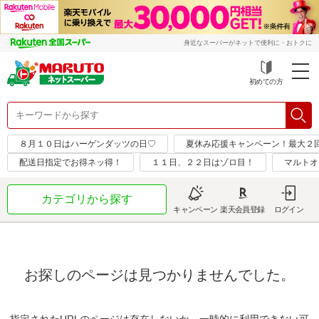
身近なスーパーがネットで便利に・おトクに
初めての方
８月１０日はハーゲンダッツの日♡
夏休み応援キャンペーン！最大２
配送日指定でお得ネッ得！
１１日、２２日はゾロ目！
マルトオ
カテゴリから探す
キャンペーン
楽天会員登録
ログイン
お探しのページは見つかりませんでした。
指定されたURLのページは存在しないか、一時的に利用できない可